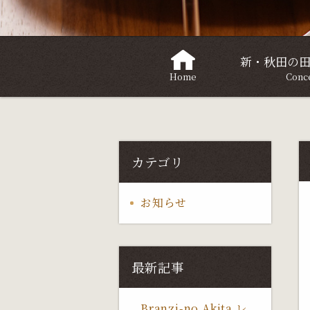
新・秋田の
Home
Conc
カテゴリ
お知らせ
最新記事
Branzi-no Akita レ