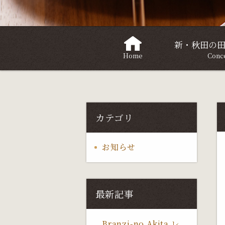
新・秋田の
Home
Conc
カテゴリ
お知らせ
最新記事
Branzi-no Akita レ